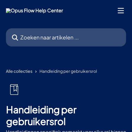
Naar de hoofdinhoud
Zoeken naar artikelen ...
Alle collecties
Handleiding per gebruikersrol
Handleiding per
gebruikersrol
Handleidingen specifiek gemaakt voor elke rol binnen